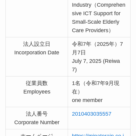
Industry（Comprehen
sive ICT Support for
Small-Scale Elderly
Care Providers）
法人設立日
令和7年（2025年）7
Incorporation Date
月7日
July 7, 2025 (Reiwa
7)
従業員数
1名（令和7年9月現
Employees
在）
one member
法人番号
2010403035557
Corporate Number