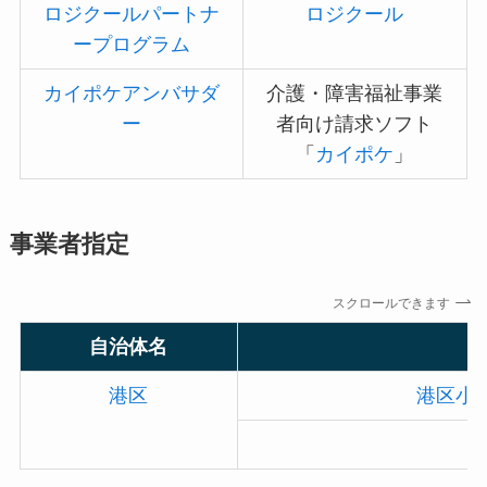
ロジクールパートナ
ロジクール
ープログラム
カイポケアンバサダ
介護・障害福祉事業
ー
者向け請求ソフト
「
カイポケ
」
事業者指定
スクロールできます
自治体名
港区
港区小